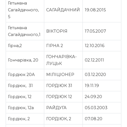
Гетьмана
Сагайдачного,
САГАЙДАЧНИЙ
19.08.2015
5
Гетьмана
ВІКТОРІЯ
17.05.2007
Сагайдачного,1
Гірна,2
ГІРНА 2
12.10.2016
ГОНЧАРІВКА-
Гончарівка, 20
02.12.2011
ЛУЦЬК
Гордіюк 20А
МІЛІЦІОНЕР
03.12.2020
Гордіюк, 31
ГОРДІЮК 31
19.11.19
Гордіюк, 12
ГОРДІЮК 12
24.09.20
Гордіюк, 12а
РАЙДУГА
05.03.2003
Гордіюк, 2
ГОРДІЮК, 2
07.08.20