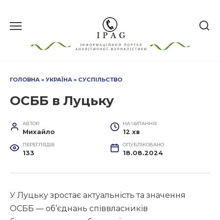
Перейти
до
вмісту
ГОЛОВНА
»
УКРАЇНА
»
СУСПІЛЬСТВО
ОСББ в Луцьку
АВТОР
НА ЧИТАННЯ
Михайло
12 хв
ПЕРЕГЛЯДІВ
ОПУБЛІКОВАНО
133
18.08.2024
У Луцьку зростає актуальність та значення
ОСББ — об’єднань співвласників