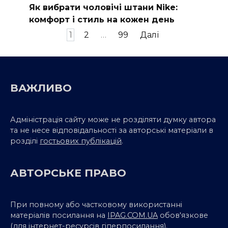
Як вибрати чоловічі штани Nike:
комфорт і стиль на кожен день
Пагінація
1
2
…
99
Далі
записів
ВАЖЛИВО
Адміністрація сайту може не розділяти думку автора
та не несе відповідальності за авторські матеріали в
розділі
гостьових публікацій
.
АВТОРСЬКЕ ПРАВО
При повному або частковому використанні
матеріалів посилання на
IPAG.COM.UA
обов'язкове
(для інтернет-ресурсів
гіперпосилання
).