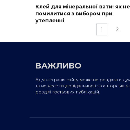
Клей для мінеральної вати: як не
помилитися з вибором при
утепленні
Пагінація
1
2
записів
ВАЖЛИВО
Адміністрація сайту може не розділяти ду
та не несе відповідальності за авторські м
розділі
гостьових публікацій
.