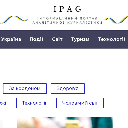
Україна
Події
Світ
Туризм
Технології
За кордоном
Здоров'я
ожі
Технології
Чоловічий світ