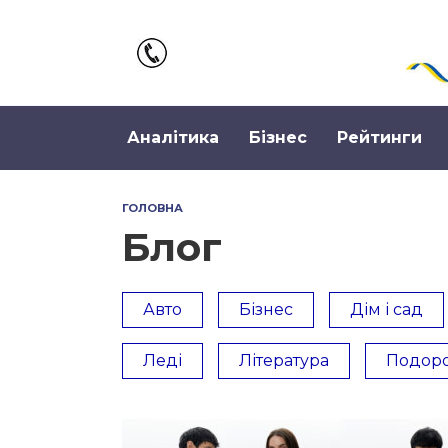
Перейти
до
вмісту
Аналітика
Бізнес
Рейтинги
ГОЛОВНА
Блог
Авто
Бізнес
Дім і сад
Леді
Література
Подор