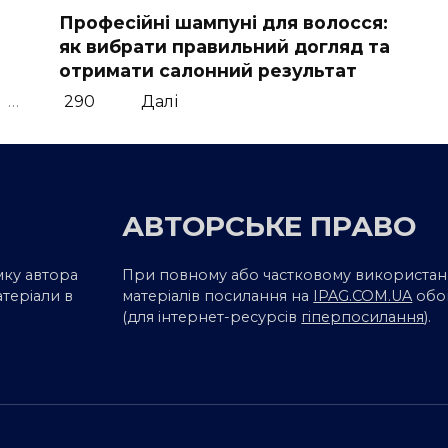
Професійні шампуні для волосся:
як вибрати правильний догляд та
отримати салонний результат
…
290
Далі
АВТОРСЬКЕ ПРАВО
мку автора
При повному або частковому використан
атеріали в
матеріалів посилання на
IPAG.COM.UA
обо
(для інтернет-ресурсів
гіперпосилання
).