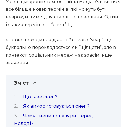
У світі цифрових технологій та медіа з’являється
все більше нових термінів, які можуть бути
незрозумілими для старшого покоління. Один
із таких термінів — “снеп”. Ц
е слово походить від англійського “snap”, що
буквально перекладається як “щілцати”, але в
контексті соціальних мереж має зовсім інше
значення.
Зміст
Що таке снеп?
Як використовується снеп?
Чому снепи популярні серед
молоді?