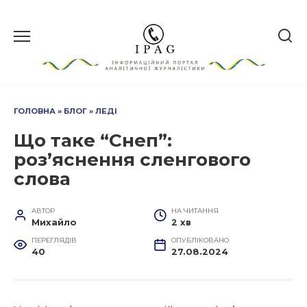
Перейти
до
вмісту
ГОЛОВНА
»
БЛОГ
»
ЛЕДІ
Що таке “Снеп”:
роз’яснення сленгового
слова
АВТОР
НА ЧИТАННЯ
Михайло
2 хв
ПЕРЕГЛЯДІВ
ОПУБЛІКОВАНО
40
27.08.2024