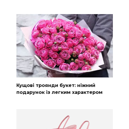
Кущові троянди букет: ніжний
подарунок із легким характером