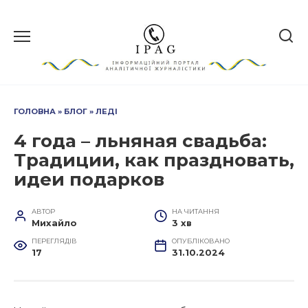
Перейти
до
вмісту
ГОЛОВНА
»
БЛОГ
»
ЛЕДІ
4 года – льняная свадьба:
Традиции, как праздновать,
идеи подарков
АВТОР
НА ЧИТАННЯ
Михайло
3 хв
ПЕРЕГЛЯДІВ
ОПУБЛІКОВАНО
17
31.10.2024