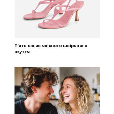
П’ять ознак якісного шкіряного
взуття