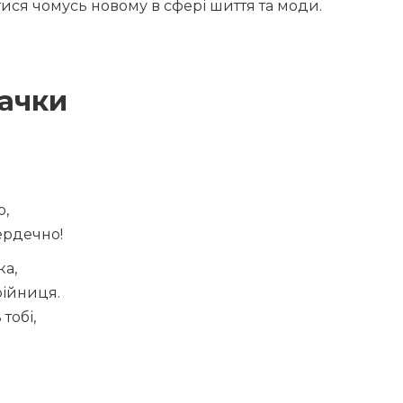
ся чомусь новому в сфері шиття та моди.
ачки
о,
ердечно!
ка,
рійниця.
тобі,