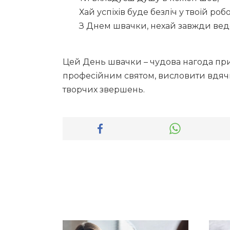
Хай успіхів буде безліч у твоїй робо
З Днем швачки, нехай завжди веде
Цей День швачки – чудова нагода при
професійним святом, висловити вдячні
творчих звершень.