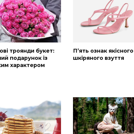
ові троянди букет:
П’ять ознак якісного
ний подарунок із
шкіряного взуття
ким характером