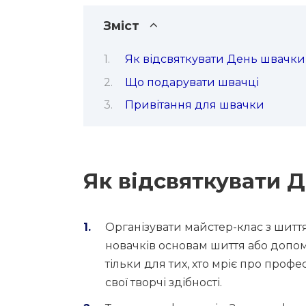
Зміст
Як відсвяткувати День швачки
Що подарувати швачці
Привітання для швачки
Як відсвяткувати 
Організувати майстер-клас з шиття
новачків основам шиття або допо
тільки для тих, хто мріє про профе
свої творчі здібності.