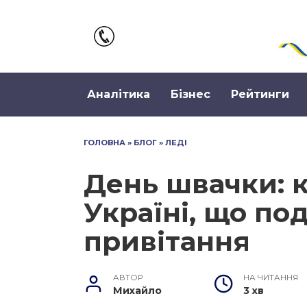
Перейти
до
вмісту
Аналітика
Бізнес
Рейтинги
ГОЛОВНА
»
БЛОГ
»
ЛЕДІ
День швачки: 
Україні, що по
привітання
АВТОР
НА ЧИТАННЯ
Михайло
3 хв