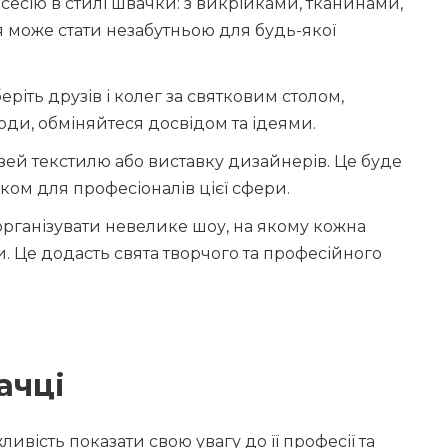
сесію в стилі швачки: з викрійками, тканинами,
може стати незабутньою для будь-якої
ріть друзів і колег за святковим столом,
моди, обміняйтеся досвідом та ідеями.
зей текстилю або виставку дизайнерів. Це буде
ом для професіоналів цієї сфери.
організувати невелике шоу, на якому кожна
. Це додасть свята творчого та професійного
ачці
вість показати свою увагу до її професії та