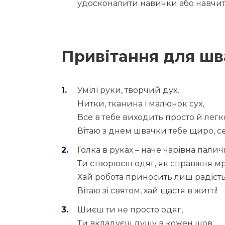
удосконалити навички або навчити
Привітання для шв
Умілі руки, творчий дух,
Нитки, тканина і малюнок сух,
Все в тебе виходить просто й легк
Вітаю з днем швачки тебе щиро, с
Голка в руках – наче чарівна палич
Ти створюєш одяг, як справжня м
Хай робота приносить лиш радість 
Вітаю зі святом, хай щастя в житті!
Шиєш ти не просто одяг,
Ти вкладуєш душу в кожен шов,