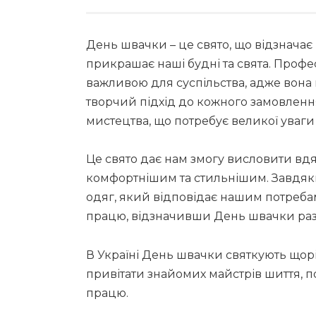
День швачки – це свято, що відзначає 
прикрашає наші будні та свята. Проф
важливою для суспільства, адже вона п
творчий підхід до кожного замовлення
мистецтва, що потребує великої уваги 
Це свято дає нам змогу висловити вдя
комфортнішим та стильнішим. Завдя
одяг, який відповідає нашим потребам
працю, відзначивши День швачки разо
В Україні День швачки святкують щор
привітати знайомих майстрів шиття, по
працю.