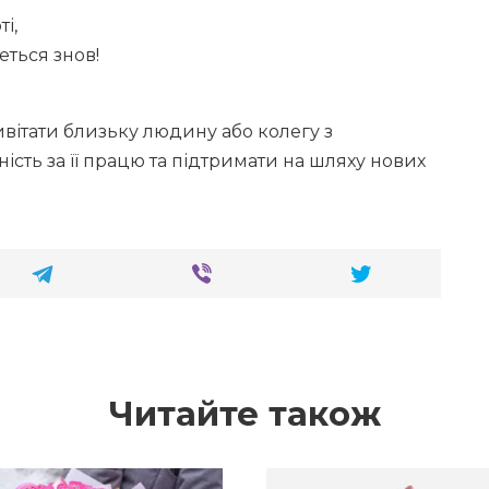
ті,
ться знов!
вітати близьку людину або колегу з
сть за її працю та підтримати на шляху нових
Читайте також