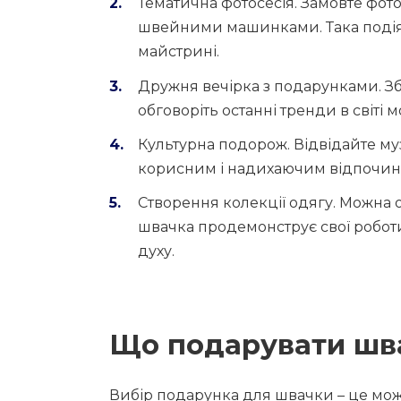
Тематична фотосесія. Замовте фото
швейними машинками. Така подія 
майстрині.
Дружня вечірка з подарунками. Збе
обговоріть останні тренди в світі 
Культурна подорож. Відвідайте му
корисним і надихаючим відпочинк
Створення колекції одягу. Можна 
швачка продемонструє свої роботи
духу.
Що подарувати шв
Вибір подарунка для швачки – це можли