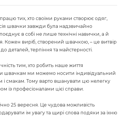
працю тих, хто своїми руками створює одяг,
есія швачки завжди була надзвичайно
оєднує в собі не лише технічні навички, а й
. Кожен виріб, створений швачкою, – це витвір
до деталей, терпіння та майстерності.
чність тим, хто робить наше життя
ки швачкам ми можемо носити індивідуальний
 і смакам. Тому варто вшанувати цю нелегку
м із професіоналами цієї справи.
ічно 25 вересня. Це чудова можливість
дарувати їм увагу та щирі слова подяки за їхню