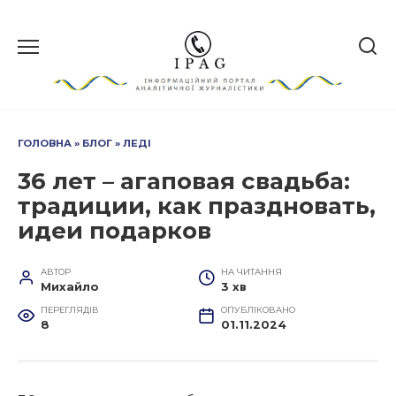
Перейти
до
вмісту
ГОЛОВНА
»
БЛОГ
»
ЛЕДІ
36 лет – агаповая свадьба:
традиции, как праздновать,
идеи подарков
АВТОР
НА ЧИТАННЯ
Михайло
3 хв
ПЕРЕГЛЯДІВ
ОПУБЛІКОВАНО
8
01.11.2024