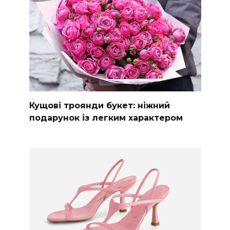
Кущові троянди букет: ніжний
подарунок із легким характером