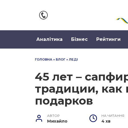
Перейти
до
вмісту
Аналітика
Бізнес
Рейтинги
ГОЛОВНА
»
БЛОГ
»
ЛЕДІ
45 лет – сапфи
традиции, как 
подарков
АВТОР
НА ЧИТАННЯ
Михайло
4 хв