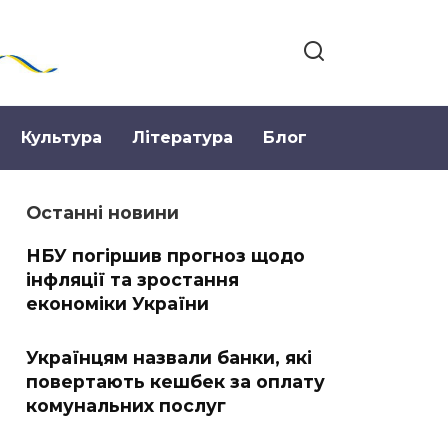
Культура
Література
Блог
Останні новини
НБУ погіршив прогноз щодо
інфляції та зростання
економіки України
Українцям назвали банки, які
повертають кешбек за оплату
комунальних послуг