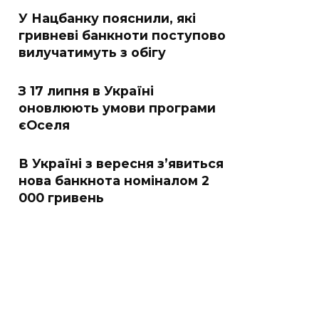
У Нацбанку пояснили, які
гривневі банкноти поступово
вилучатимуть з обігу
З 17 липня в Україні
оновлюють умови програми
єОселя
В Україні з вересня з’явиться
нова банкнота номіналом 2
000 гривень