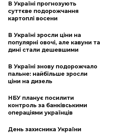
В Україні прогнозують
суттєве подорожчання
картоплі восени
В Україні зросли ціни на
популярні овочі, але кавуни та
дині стали дешевшими
В Україні знову подорожчало
пальне: найбільше зросли
ціни на дизель
НБУ планує посилити
контроль за банківськими
операціями українців
День захисника України