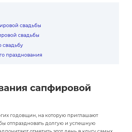
ировой свадьбы
ировой свадьбы
 свадьбу
го празднования
вания сапфировой
гих годовщин, на которую приглашают
обы отпраздновать долгую и успешную
дпочитают отметить этот день в кругу самых