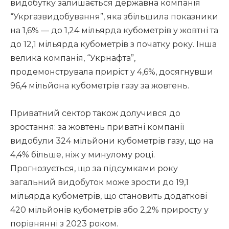
видобутку залишається державна компанія
“Укргазвидобування”, яка збільшила показники
на 1,6% — до 1,24 мільярда кубометрів у жовтні та
до 12,1 мільярда кубометрів з початку року. Інша
велика компанія, “Укрнафта”,
продемонструвала приріст у 4,6%, досягнувши
96,4 мільйона кубометрів газу за жовтень.
Приватний сектор також долучився до
зростання: за жовтень приватні компанії
видобули 324 мільйони кубометрів газу, що на
4,4% більше, ніж у минулому році.
Прогнозується, що за підсумками року
загальний видобуток може зрости до 19,1
мільярда кубометрів, що становить додаткові
420 мільйонів кубометрів або 2,2% приросту у
порівнянні з 2023 роком.