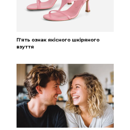
П’ять ознак якісного шкіряного
взуття