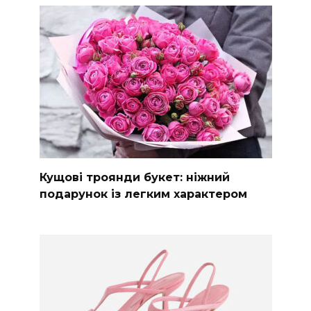
Кущові троянди букет: ніжний
подарунок із легким характером