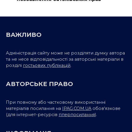
ВАЖЛИВО
Адміністрація сайту може не розділяти думку автора
та не несе відповідальності за авторські матеріали в
розділі
гостьових публікацій
.
АВТОРСЬКЕ ПРАВО
При повному або частковому використанні
матеріалів посилання на
IPAG.COM.UA
обов'язкове
(для інтернет-ресурсів
гіперпосилання
).