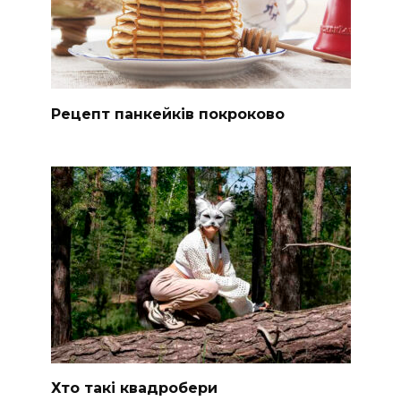
Рецепт панкейків покроково
Хто такі квадробери