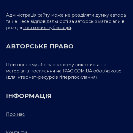
Адміністрація сайту може не розділяти думку автора
та не несе відповідальності за авторські матеріали в
розділі
гостьових публікацій
.
АВТОРСЬКЕ ПРАВО
При повному або частковому використанні
матеріалів посилання на
IPAG.COM.UA
обов'язкове
(для інтернет-ресурсів
гіперпосилання
).
ІНФОРМАЦІЯ
Про нас
Контакти