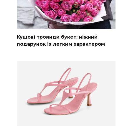
Кущові троянди букет: ніжний
подарунок із легким характером