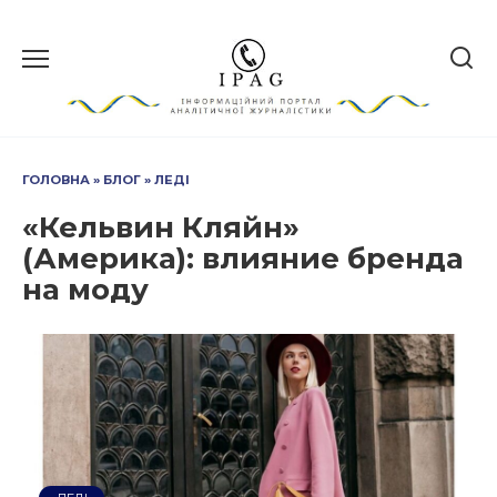
Перейти
до
вмісту
ГОЛОВНА
»
БЛОГ
»
ЛЕДІ
«Кельвин Кляйн»
(Америка): влияние бренда
на моду