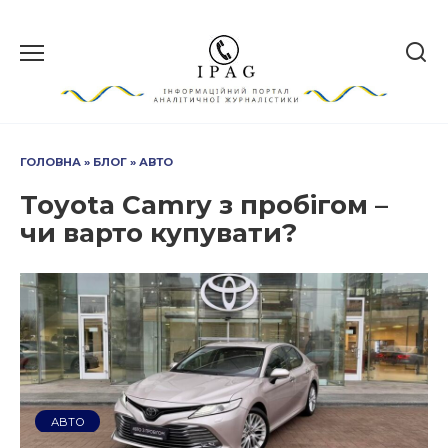
Перейти
до
вмісту
ГОЛОВНА
»
БЛОГ
»
АВТО
Toyota Camry з пробігом –
чи варто купувати?
АВТО