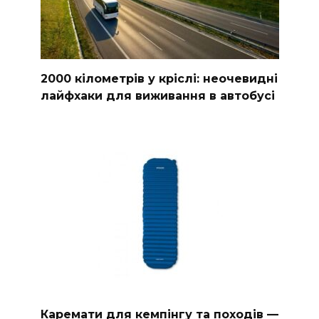
2000 кілометрів у кріслі: неочевидні
лайфхаки для виживання в автобусі
Каремати для кемпінгу та походів —