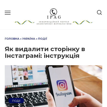
Перейти
до
вмісту
ГОЛОВНА
»
УКРАЇНА
»
ПОДІЇ
Як видалити сторінку в
Інстаграмі: інструкція
ПОДІЇ