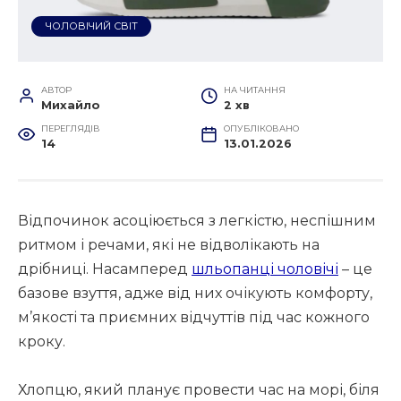
ЧОЛОВІЧИЙ СВІТ
АВТОР
НА ЧИТАННЯ
Михайло
2 хв
ПЕРЕГЛЯДІВ
ОПУБЛІКОВАНО
14
13.01.2026
Відпочинок асоціюється з легкістю, неспішним
ритмом і речами, які не відволікають на
дрібниці. Насамперед
шльопанці чоловічі
– це
базове взуття, адже від них очікують комфорту,
м’якості та приємних відчуттів під час кожного
кроку.
Хлопцю, який планує провести час на морі, біля