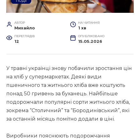
ПОДІЇ
АВТОР
НА ЧИТАННЯ
Михайло
1 хв
ПЕРЕГЛЯДІВ
ОПУБЛІКОВАНО
12
15.05.2026
У травні українці знову побачили зростання цін
на хліб у супермаркетах. Деякі види
пшеничного та житнього хліба вже коштують
понад 50 гривень за буханець. Найбільше
подорожчали популярні сорти житнього хліба,
зокрема “Столичний” та “Бородинівський”, які
за останній місяць помітно додали в ціні.
Виробники пояснюють подорожчання