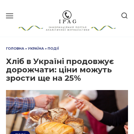
Перейти
до
вмісту
ГОЛОВНА
»
УКРАЇНА
»
ПОДІЇ
Хліб в Україні продовжує
дорожчати: ціни можуть
зрости ще на 25%