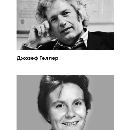
Джозеф Геллер