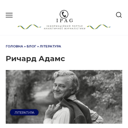
Перейти
до
вмісту
ГОЛОВНА
»
БЛОГ
»
ЛІТЕРАТУРА
Ричард Адамс
ЛІТЕРАТУРА