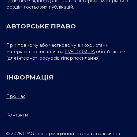
та не несе відповідальності за авторські матеріали в
розділі
гостьових публікацій
.
АВТОРСЬКЕ ПРАВО
При повному або частковому використанні
матеріалів посилання на
IPAG.COM.UA
обов'язкове
(для інтернет-ресурсів
гіперпосилання
).
ІНФОРМАЦІЯ
Про нас
Контакти
© 2026 IPAG - інформаційний портал аналітичної