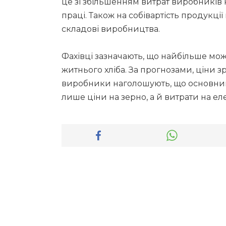
це зі збільшенням витрат виробників н
праці. Також на собівартість продукці
складові виробництва.
Фахівці зазначають, що найбільше мо
житнього хліба. За прогнозами, ціни 
виробники наголошують, що основний 
лише ціни на зерно, а й витрати на ел