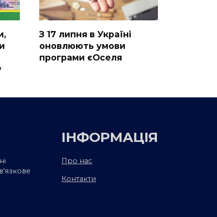
и,
З 17 липня в Україні
и
оновлюють умови
програми єОселя
у
ІНФОРМАЦІЯ
ні
Про нас
в'язкове
Контакти