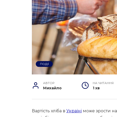
ПОДІЇ
АВТОР
НА ЧИТАННЯ
Михайло
1 хв
Вартість хліба в
Україні
може зрости на