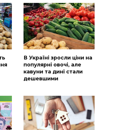
ть
В Україні зросли ціни на
ння
популярні овочі, але
кавуни та дині стали
дешевшими