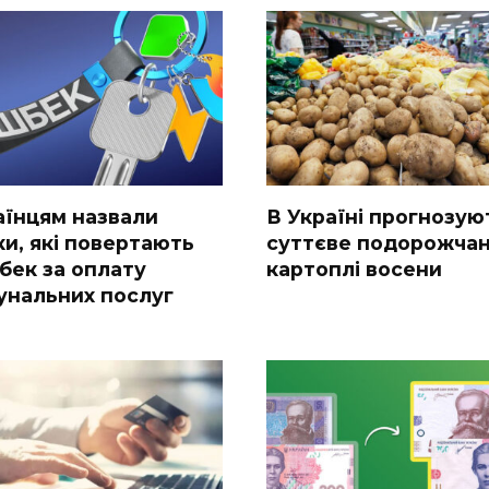
аїнцям назвали
В Україні прогнозую
ки, які повертають
суттєве подорожча
бек за оплату
картоплі восени
унальних послуг