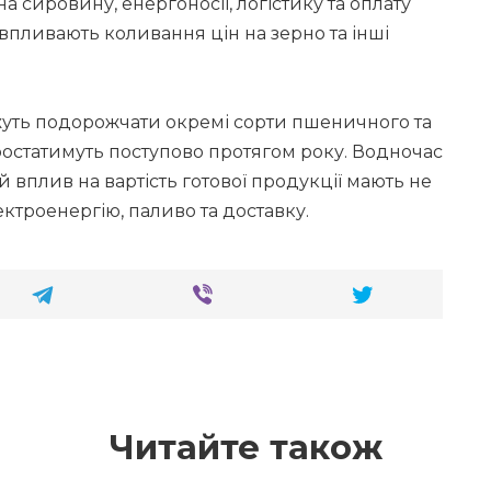
а сировину, енергоносії, логістику та оплату
ї впливають коливання цін на зерно та інші
жуть подорожчати окремі сорти пшеничного та
зростатимуть поступово протягом року. Водночас
вплив на вартість готової продукції мають не
ектроенергію, паливо та доставку.
Читайте також