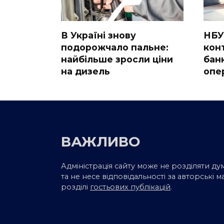
В Україні знову
НБУ
подорожчало пальне:
кон
найбільше зросли ціни
бан
на дизель
опе
ВАЖЛИВО
Адміністрація сайту може не розділяти ду
та не несе відповідальності за авторські м
розділі
гостьових публікацій
.