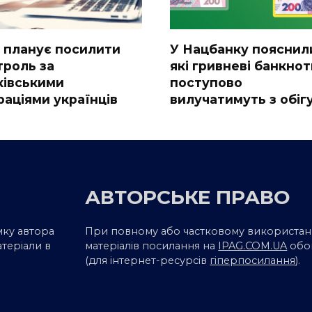
 планує посилити
У Нацбанку пояснил
троль за
які гривневі банкнот
ківськими
поступово
раціями українців
вилучатимуть з обіг
АВТОРСЬКЕ ПРАВО
мку автора
При повному або частковому використан
атеріали в
матеріалів посилання на
IPAG.COM.UA
обо
(для інтернет-ресурсів
гіперпосилання
).