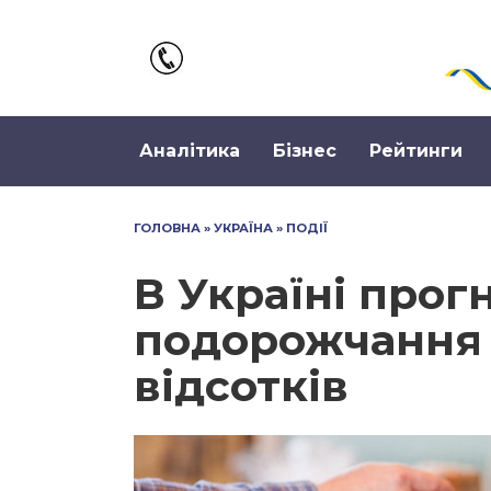
Перейти
до
вмісту
Аналітика
Бізнес
Рейтинги
ГОЛОВНА
»
УКРАЇНА
»
ПОДІЇ
В Україні прог
подорожчання 
відсотків