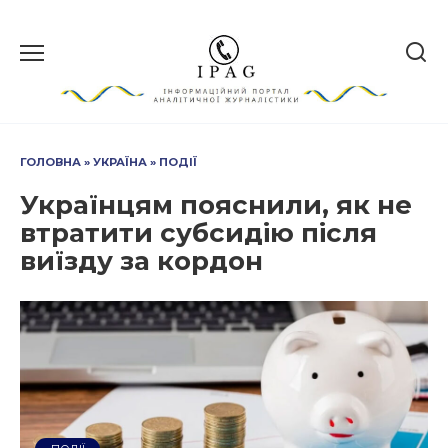
Перейти
до
вмісту
ГОЛОВНА
»
УКРАЇНА
»
ПОДІЇ
Українцям пояснили, як не
втратити субсидію після
виїзду за кордон