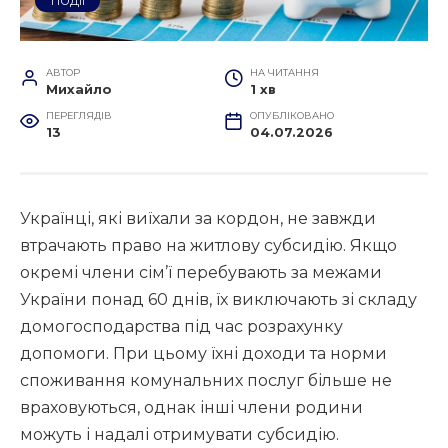
ПОДІЇ
АВТОР
НА ЧИТАННЯ
Михайло
1 хв
ПЕРЕГЛЯДІВ
ОПУБЛІКОВАНО
13
04.07.2026
Українці, які виїхали за кордон, не завжди
втрачають право на житлову субсидію. Якщо
окремі члени сім’ї перебувають за межами
України понад 60 днів, їх виключають зі складу
домогосподарства під час розрахунку
допомоги. При цьому їхні доходи та норми
споживання комунальних послуг більше не
враховуються, однак інші члени родини
можуть і надалі отримувати субсидію.