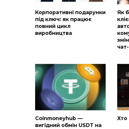
Корпоративні подарунки
Як б
під ключ: як працює
кліє
повний цикл
авт
виробництва
кому
змі
чат
Coinmoneyhub —
Хто
вигідний обмін USDT на