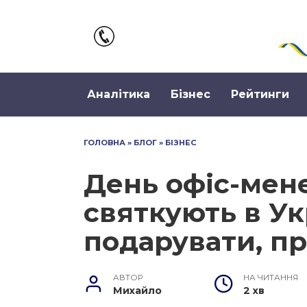
Перейти
до
вмісту
Аналітика
Бізнес
Рейтинги
ГОЛОВНА
»
БЛОГ
»
БІЗНЕС
День офіс-мен
святкують в Ук
подарувати, п
АВТОР
НА ЧИТАННЯ
Михайло
2 хв