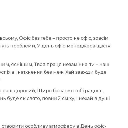
всьому, Офіс без тебе – просто не офіс, зовсім
икнуть проблеми, У день офіс-менеджера щастя
им, яснішим, Твоя праця незамінна, ти – наш
спіхів і натхнення без меж, Хай завжди буде
!
р наш дорогий, Щиро бажаємо тобі радості,
ь буде як свято, повний сміху, І нехай в душі
ть створити особливу атмосферу в День офіс-