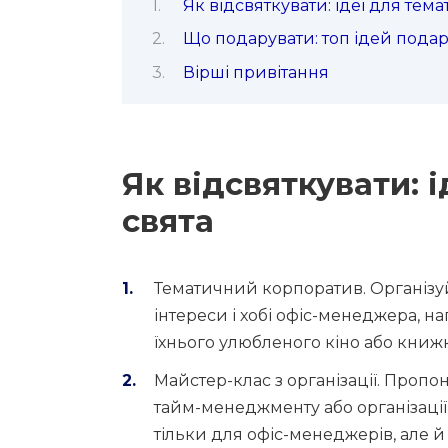
Як відсвяткувати: ідеї для тем
Що подарувати: топ ідей подар
Вірші привітання
Як відсвяткувати: 
свята
Тематичний корпоратив. Організу
інтереси і хобі офіс-менеджера, н
їхнього улюбленого кіно або книж
Майстер-клас з організації. Проп
тайм-менеджменту або організації
тільки для офіс-менеджерів, але й 