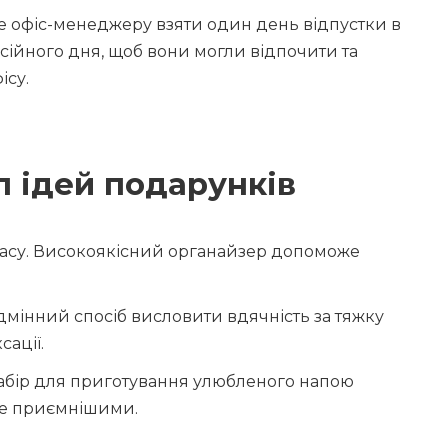
те офіс-менеджеру взяти один день відпустки в
сійного дня, щоб вони могли відпочити та
ісу.
п ідей подарунків
асу. Високоякісний органайзер допоможе
ідмінний спосіб висловити вдячність за тяжку
ації.
набір для приготування улюбленого напою
ще приємнішими.