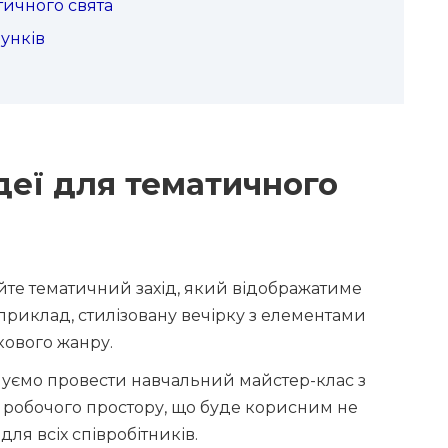
атичного свята
унків
ідеї для тематичного
йте тематичний захід, який відображатиме
априклад, стилізовану вечірку з елементами
кового жанру.
онуємо провести навчальний майстер-клас з
 робочого простору, що буде корисним не
для всіх співробітників.