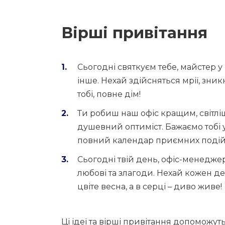
Вірші привітання
Сьогодні святкуєм тебе, майстер у 
інше. Нехай здійсняться мрії, зн
тобі, повне дім!
Ти робиш наш офіс кращим, світліш
душевний оптиміст. Бажаємо тобі у
повний календар приємних подій
Сьогодні твій день, офіс-менедже
любові та злагоди. Нехай кожен ден
цвіте весна, а в серці – диво живе!
Ці ідеї та вірші привітання допоможу