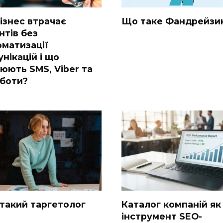
ізнес втрачає
Що таке Фандрейзи
нтів без
оматизації
нікацій і що
нюють SMS, Viber та
-боти?
 такий таргетолог
Каталог компаній як
інструмент SEO-