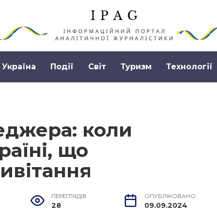
Україна
Події
Світ
Туризм
Технології
еджера: коли
раїні, що
ривітання
ПЕРЕГЛЯДІВ
ОПУБЛІКОВАНО
28
09.09.2024