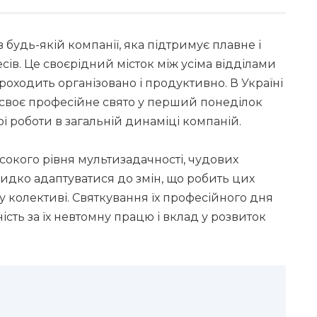
будь-якій компанії, яка підтримує плавне і
ів. Це своєрідний місток між усіма відділами
проходить організовано і продуктивно. В Україні
 своє професійне свято у перший понеділок
ї роботи в загальній динаміці компаній.
окого рівня мультизадачності, чудових
видко адаптуватися до змін, що робить цих
у колективі. Святкування їх професійного дня
сть за їх невтомну працю і вклад у розвиток