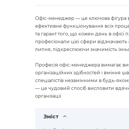
Офіс-менеджер — це ключова фігура в 
ефективне функціонування всіх процес
та гарант того, що кожен день в офісі 
професіонали цієї сфери відзначають
липня, підкреслюючи значимість їхньо
Професія офіс-менеджера вимагає вис
організаційних здібностей і вміння ш
спеціалістів незамінними в будь-яком
— це чудовий спосіб висловити вдячні
організації.
Зміст