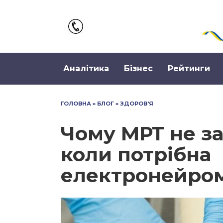
Перейти
до
вмісту
Аналітика
Бізнес
Рейтинги
ГОЛОВНА
»
БЛОГ
»
ЗДОРОВ'Я
Чому МРТ не з
коли потрібна
електронейром