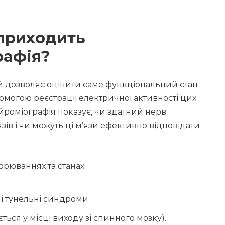
приходить
рафія?
й дозволяє оцінити саме функціональний стан
опомогою реєстрації електричної активності цих
йроміографія показує, чи здатний нерв
ів і чи можуть ці м’язи ефективно відповідати
рюваннях та станах:
ші тунельні синдроми.
ься у місці виходу зі спинного мозку).