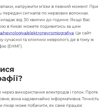
навпаки, напружити м’язи в певний момент. При
ь передачі сигналів по нервових волокнах.
кладає від 30 хвилин до години. Якщо Вас
фію в Києві: можете подивитись за цим
.ua/nevrologiya/elektroneyromiografiya
. Це сайт
сучасної та клінічної неврології, де в тому ж
ію (ЕНМГ).
тися
афії?
 через використання електродів і голок. Проте
овне, вона надзвичайно інформативна. Точність
оли лікар може побачити, як саме працює