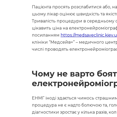
Пацієнта просять розслабитися або, 
цьому лікар оцінює швидкість та якіст
Тривалість процедури в середньому с
цікавить ціна на електронейроміогра
посиланням
https://medsaveclinic.kiev
клініки “Медсейв+” – медичного центру 
числі проводять електронейроміограф
Чому не варто боя
електронейроміогр
ЕНМГ іноді здається чимось страшним
процедура не є надто болючою та, гол
діагностики зростає у кілька разів, к