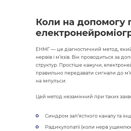
Коли на допомогу 
електронейроміог
ЕНМГ — це діагностичний метод, яки
нервів і м’язів. Він проводиться за д
структур. Простіше кажучи, електроне
правильно передавати сигнали до м’яз
на імпульси.
Цей метод незамінний при таких захво
Синдром зап’ястного каналу та ін
Радикулопатії (коли нерв ущемлюєт