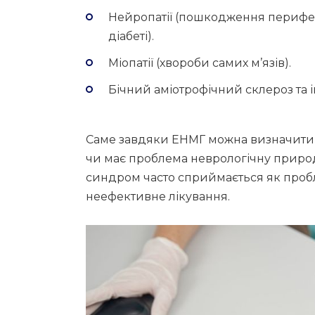
Нейропатії (пошкодження перифе
діабеті).
Міопатії (хвороби самих м’язів).
Бічний аміотрофічний склероз та 
Саме завдяки ЕНМГ можна визначити т
чи має проблема неврологічну природ
синдром часто сприймається як пробле
неефективне лікування.