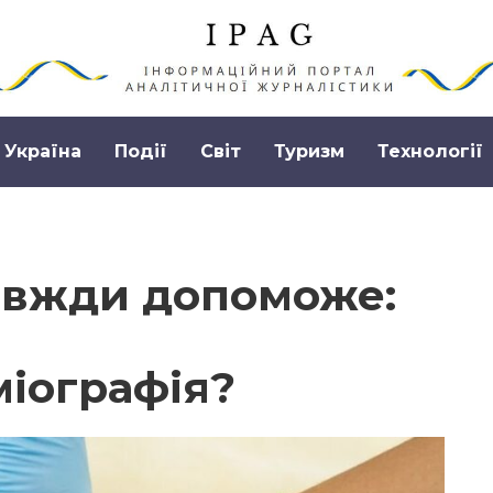
Україна
Події
Світ
Туризм
Технології
авжди допоможе:
іографія?