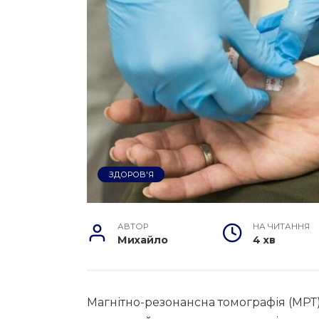
ЗДОРОВ'Я
АВТОР
НА ЧИТАННЯ
Михайло
4 хв
Магнітно-резонансна томографія (МРТ)