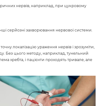
ричних нервів, наприклад, при цукровому
інші серйозні захворювання нервової системи.
очну локалізацію ураження нервів і зрозуміти,
у. Без цього методу, наприклад, тунельний
ма хребта, і пацієнти проходять тривале, але