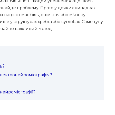
ики. Більшість людей упевнені: якщо щось
но знайде проблему. Проте у деяких випадках
 пацієнт має біль, оніміння або м’язову
ше у структурах хребта або суглобах. Саме тут у
вичайно важливий метод —
ь?
електронейроміографія?
онейроміографії?