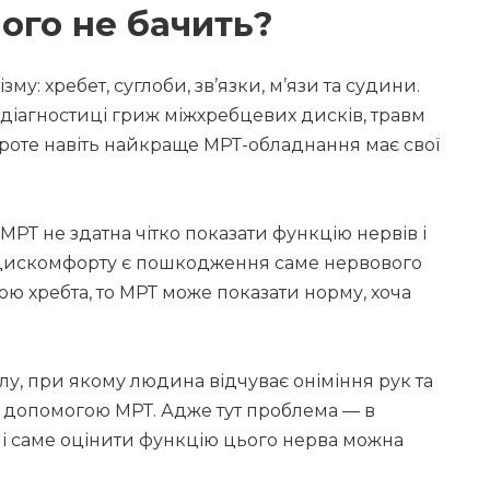
ого не бачить?
му: хребет, суглоби, зв’язки, м’язи та судини.
у діагностиці гриж міжхребцевих дисків, травм
 Проте навіть найкраще МРТ-обладнання має свої
МРТ не здатна чітко показати функцію нервів і
о дискомфорту є пошкодження саме нервового
ою хребта, то МРТ може показати норму, хоча
у, при якому людина відчуває оніміння рук та
за допомогою МРТ. Адже тут проблема — в
 і саме оцінити функцію цього нерва можна