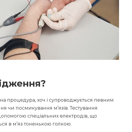
лідження?
на процедура, хоч і супроводжується певним
я чи посмикування м’язів. Тестування
допомогою спеціальних електродів, що
ся в м’яз тоненькою голкою.