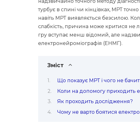
надзвичайно точного методу діагност
турбує в спині чи кінцівках, МРТ точ
навіть МРТ виявляється безсилою. Коли
слабкість, причина може критися не ли
гру вступає менш відомий, але надз
електронейроміографія (ЕНМГ).
Зміст
Що показує МРТ і чого не бачит
Коли на допомогу приходить 
Як проходить дослідження?
Чому не варто боятися електр