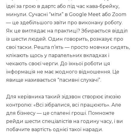
ідеї за грою в дартс або під час кава-брейку,
минули. Сучасні “міти” в Google Meet або Zoom
— це здебільшого звіти про виконану роботу.
Як це виглядає на практиці? Збирається відділ
із шести людей. Один говорить, розказує про
свої таски. Решта п’ять — просто мовчки сидять,
клікають щось у паралельних вкладках і
чекають своєї черги. До їхньої роботи ця
інформація не має жодного відношення. Це
явище називається “пасивні слухачі”.
Для керівника такий зідзвон створює ілюзію
контролю: «Всі зібралися, всі працюють». Але
для бізнесу — це спалені гроші. Помножте
рейди шести спеціалістів на годину часу, і ви
побачите вартість однієї такої наради.