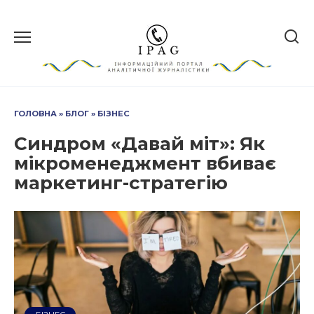
Перейти
до
вмісту
ГОЛОВНА
»
БЛОГ
»
БІЗНЕС
Синдром «Давай міт»: Як
мікроменеджмент вбиває
маркетинг-стратегію