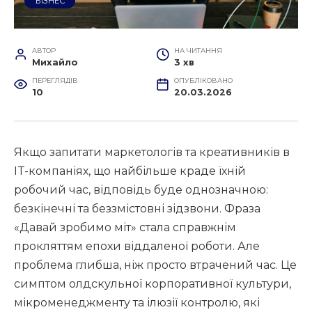
БІЗНЕС
АВТОР
НА ЧИТАННЯ
Михайло
3 хв
ПЕРЕГЛЯДІВ
ОПУБЛІКОВАНО
10
20.03.2026
Якщо запитати маркетологів та креативників в
IT-компаніях, що найбільше краде їхній
робочий час, відповідь буде однозначною:
безкінечні та беззмістовні зідзвони. Фраза
«Давай зробимо міт» стала справжнім
прокляттям епохи віддаленої роботи. Але
проблема глибша, ніж просто втрачений час. Це
симптом олдскульної корпоративної культури,
мікроменеджменту та ілюзії контролю, які