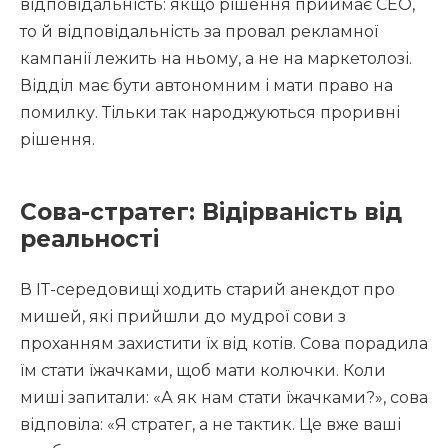
відповідальність: якщо рішення приймає СЕО,
то й відповідальність за провал рекламної
кампанії лежить на ньому, а не на маркетолозі.
Відділ має бути автономним і мати право на
помилку. Тільки так народжуються проривні
рішення.
Сова-стратег: Відірваність від
реальності
В ІТ-середовищі ходить старий анекдот про
мишей, які прийшли до мудрої сови з
проханням захистити їх від котів. Сова порадила
їм стати їжачками, щоб мати колючки. Коли
миші запитали: «А як нам стати їжачками?», сова
відповіла: «Я стратег, а не тактик. Це вже ваші