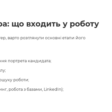
а: що входить у роботу
ер, варто розглянути основні етапи його
ання портрета кандидата;
лу;
пошуку роботи;
г, робота з базами, LinkedIn);