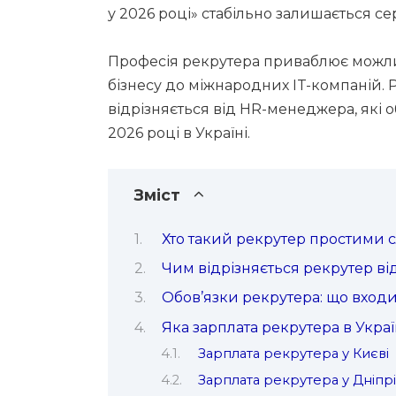
у 2026 році» стабільно залишається с
Професія рекрутера приваблює можли
бізнесу до міжнародних IT-компаній. Р
відрізняється від HR-менеджера, які о
2026 році в Україні.
Зміст
Хто такий рекрутер простими 
Чим відрізняється рекрутер в
Обов’язки рекрутера: що входи
Яка зарплата рекрутера в Украї
Зарплата рекрутера у Києві
Зарплата рекрутера у Дніпрі