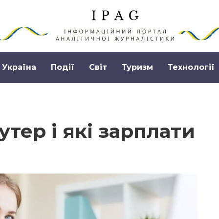
Україна
Події
Світ
Туризм
Технології
утер і які зарплати