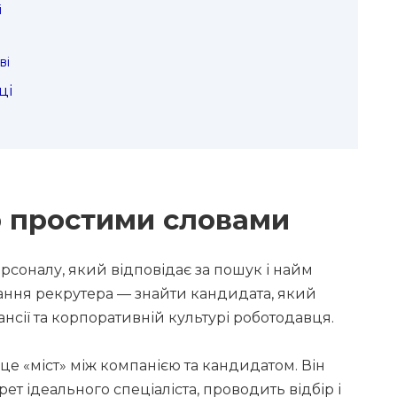
і
ві
ці
р простими словами
ерсоналу, який відповідає за пошук і найм
дання рекрутера — знайти кандидата, який
сії та корпоративній культурі роботодавця.
е «міст» між компанією та кандидатом. Він
ет ідеального спеціаліста, проводить відбір і