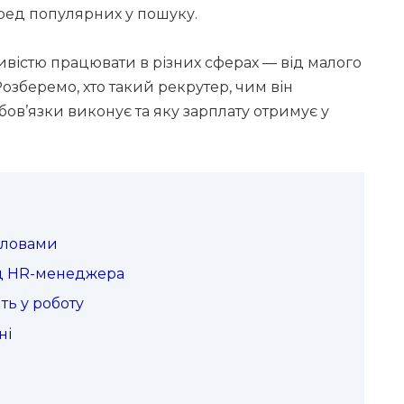
еред популярних у пошуку.
вістю працювати в різних сферах — від малого
озберемо, хто такий рекрутер, чим він
бов’язки виконує та яку зарплату отримує у
словами
ід HR-менеджера
ть у роботу
ні