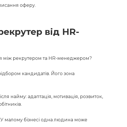
писання оферу.
рекрутер від HR-
ця між рекрутером та HR-менеджером?
відбором кандидатів. Його зона
ля найму: адаптація, мотивація, розвиток,
бітників.
. У малому бізнесі одна людина може