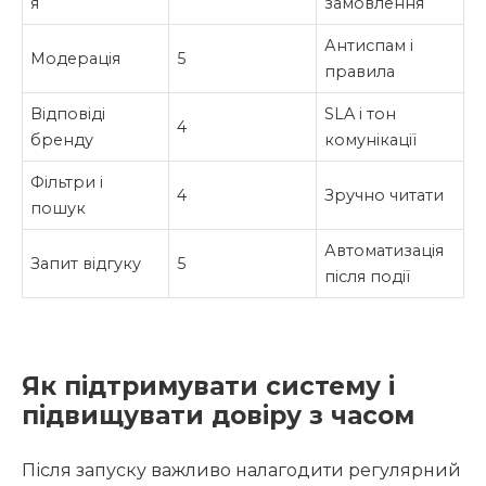
я
замовлення
Антиспам і
Модерація
5
правила
Відповіді
SLA і тон
4
бренду
комунікації
Фільтри і
4
Зручно читати
пошук
Автоматизація
Запит відгуку
5
після події
Як підтримувати систему і
підвищувати довіру з часом
Після запуску важливо налагодити регулярний