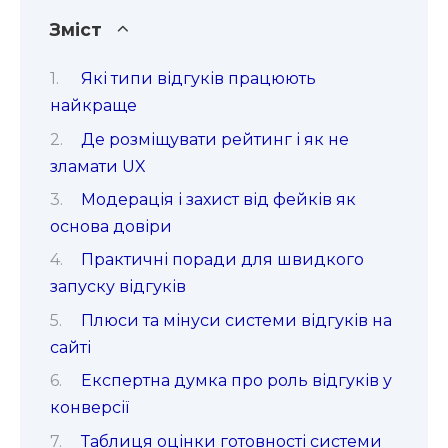
Зміст
Які типи відгуків працюють
найкраще
Де розміщувати рейтинг і як не
зламати UX
Модерація і захист від фейків як
основа довіри
Практичні поради для швидкого
запуску відгуків
Плюси та мінуси системи відгуків на
сайті
Експертна думка про роль відгуків у
конверсії
Таблиця оцінки готовності системи