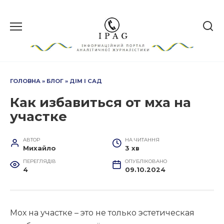
Перейти
до
вмісту
ГОЛОВНА
»
БЛОГ
»
ДІМ І САД
Как избавиться от мха на
участке
АВТОР
НА ЧИТАННЯ
Михайло
3 хв
ПЕРЕГЛЯДІВ
ОПУБЛІКОВАНО
4
09.10.2024
Мох на участке – это не только эстетическая