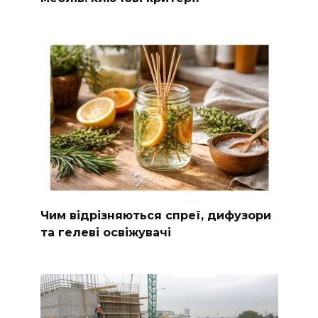
Чим відрізняються спреї, дифузори
та гелеві освіжувачі