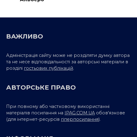
ВАЖЛИВО
Адміністрація сайту може не розділяти думку автора
та не несе відповідальності за авторські матеріали в
розділі
гостьових публікацій
.
АВТОРСЬКЕ ПРАВО
При повному або частковому використанні
матеріалів посилання на
IPAG.COM.UA
обов'язкове
(для інтернет-ресурсів
гіперпосилання
).